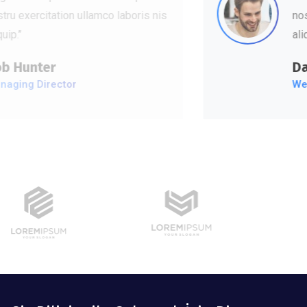
nostru exercitation ullamco laboris nis
aliquip.’’
David Hudson
Web Development